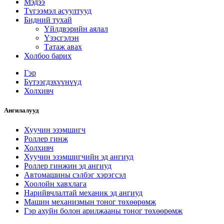
Мэдээ
Түгээмэл асуултууд
Бидний тухай
Үйлдвэрийн аялал
Үзэсгэлэн
Татаж авах
Холбоо барих
Гэр
Бүтээгдэхүүнүүд
Холхивч
Ангилалууд
Хуучин эзэмшигч
Роллер гинж
Холхивч
Хуучин эзэмшигчийн эд ангиуд
Роллер гинжин эд ангиуд
Автомашины сэлбэг хэрэгсэл
Хоолойн хавхлага
Нарийвчлалтай механик эд ангиуд
Машин механизмын тоног төхөөрөмж
Гэр ахуйн болон арилжааны тоног төхөөрөмж