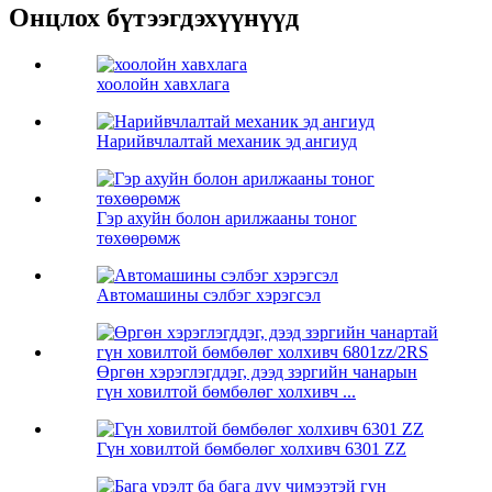
Онцлох бүтээгдэхүүнүүд
хоолойн хавхлага
Нарийвчлалтай механик эд ангиуд
Гэр ахуйн болон арилжааны тоног
төхөөрөмж
Автомашины сэлбэг хэрэгсэл
Өргөн хэрэглэгддэг, дээд зэргийн чанарын
гүн ховилтой бөмбөлөг холхивч ...
Гүн ховилтой бөмбөлөг холхивч 6301 ZZ