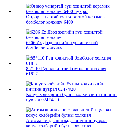
Өндөр чанартай гүн ховилтой керамик
бөмбөлөг холхивч 6400 ...
6206 Zz Дээд зэргийн гүн ховилтой
бөмбөлөг холхивч
85*110 Гүн ховилтой бөмбөлөг холхивч
61817
Конус хэлбэрийн булны холхивчийн инчийн
цуврал 02474/20
Автомашинд ашигладаг инчийн цуврал
конус хэлбэрийн булны холхивч