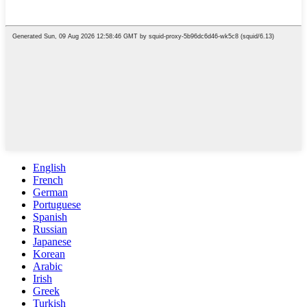
English
French
German
Portuguese
Spanish
Russian
Japanese
Korean
Arabic
Irish
Greek
Turkish