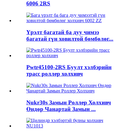
6006 2RS
Үрэлт багатай ба дуу чимээ
багатай гүн ховилтой бөмбөлөг...
Pwtr45100-2RS Буулт хэлбэрийн
трасс роллер холхивч
Nukr30s Замын Роллер Холхивч
Өндөр Чанартай Замын ...