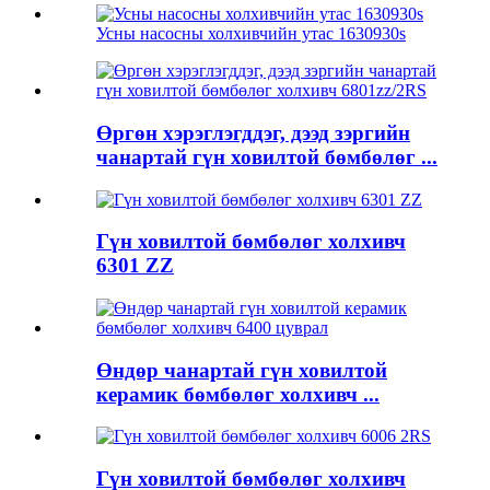
Усны насосны холхивчийн утас 1630930s
Өргөн хэрэглэгддэг, дээд зэргийн
чанартай гүн ховилтой бөмбөлөг ...
Гүн ховилтой бөмбөлөг холхивч
6301 ZZ
Өндөр чанартай гүн ховилтой
керамик бөмбөлөг холхивч ...
Гүн ховилтой бөмбөлөг холхивч