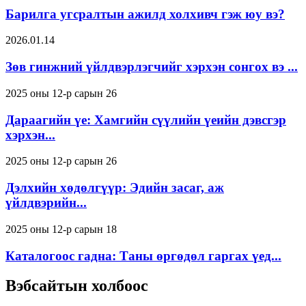
Барилга угсралтын ажилд холхивч гэж юу вэ?
2026.01.14
Зөв гинжний үйлдвэрлэгчийг хэрхэн сонгох вэ ...
2025 оны 12-р сарын 26
Дараагийн үе: Хамгийн сүүлийн үеийн дэвсгэр
хэрхэн...
2025 оны 12-р сарын 26
Дэлхийн хөдөлгүүр: Эдийн засаг, аж
үйлдвэрийн...
2025 оны 12-р сарын 18
Каталогоос гадна: Таны өргөдөл гаргах үед...
Вэбсайтын холбоос