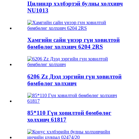
Цилиндр хэлбэртэй булны холхивч
NU1013
Хамгийн сайн үнээр гүн ховилтой
бөмбөлөг холхивч 6204 2RS
6206 Zz Дээд зэргийн гүн ховилтой
бөмбөлөг холхивч
85*110 Гүн ховилтой бөмбөлөг
холхивч 61817