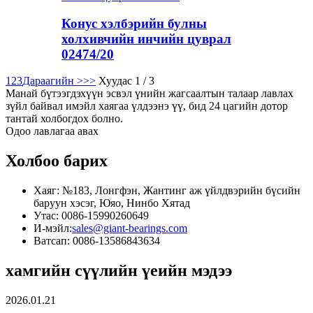
Конус хэлбэрийн булны
холхивчийн инчийн цуврал
02474/20
1
2
3
Дараагийн >
>>
Хуудас 1 / 3
Манай бүтээгдэхүүн эсвэл үнийн жагсаалтын талаар лавлах
зүйл байвал имэйл хаягаа үлдээнэ үү, бид 24 цагийн дотор
тантай холбогдох болно.
Одоо лавлагаа авах
Холбоо барих
Хаяг: №183, Лонгфэн, Жантинг аж үйлдвэрийн бүсийн
баруун хэсэг, Юяо, Нинбо Хятад
Утас: 0086-15990260649
И-мэйл:
sales@giant-bearings.com
Ватсап: 0086-13586843634
хамгийн сүүлийн үеийн мэдээ
2026.01.21