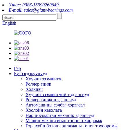
Утас: 0086-15990260649
E-mail: sales@giant-bearings.com
English
Гэр
Бүтээгдэхүүнүүд
Хуучин эзэмшигч
Роллер гинж
Холхивч
Хуучин эзэмшигчийн эд ангиуд
Роллер гинжин эд ангиуд
Автомашины сэлбэг хэрэгсэл
Хоолойн хавхлага
Нарийвчлалтай механик эд ангиуд
Машин механизмын тоног төхөөрөмж
Гэр ахуйн болон арилжааны тоног төхөөрөмж