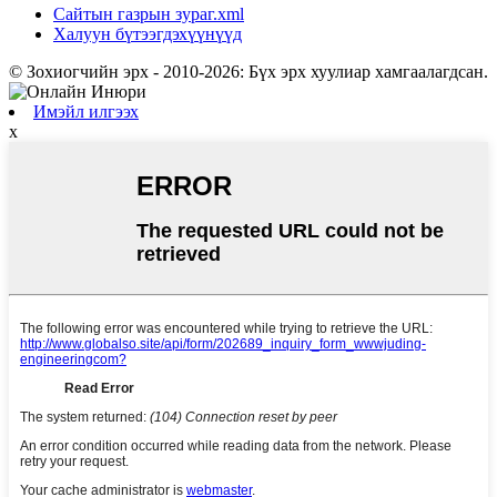
Сайтын газрын зураг.xml
Халуун бүтээгдэхүүнүүд
© Зохиогчийн эрх - 2010-2026: Бүх эрх хуулиар хамгаалагдсан.
Имэйл илгээх
x