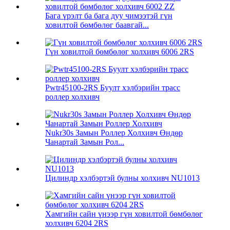
Бага үрэлт ба бага дуу чимээтэй гүн
ховилтой бөмбөлөг баавгай...
Гүн ховилтой бөмбөлөг холхивч 6006 2RS
Pwtr45100-2RS Буулт хэлбэрийн трасс
роллер холхивч
Nukr30s Замын Роллер Холхивч Өндөр
Чанартай Замын Рол...
Цилиндр хэлбэртэй булны холхивч NU1013
Хамгийн сайн үнээр гүн ховилтой бөмбөлөг
холхивч 6204 2RS